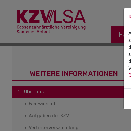
D
Navigati
FÜR
A
s
d
s
d
W
WEITERE INFORMATIONEN
D
Navigation überspringen
Über uns
Wer wir sind
Aufgaben der KZV
Vertreterversammlung