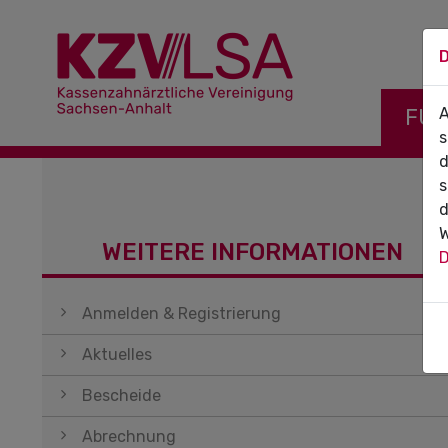
D
Navigati
FÜR
A
s
d
s
d
W
WEITERE INFORMATIONEN
D
Navigation überspringen
Anmelden & Registrierung
Aktuelles
Bescheide
Abrechnung