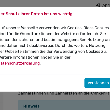
Anm
er Schutz Ihrer Daten ist uns wichtig!
on überspringen
 DIE PRAXIS
uf unserer Webseite verwenden wir Cookies. Diese Cookies
FÜR PATIENTEN
DI
ind für die Grundfunktionen der Website erforderlich. Sie
ienen der sicheren und bestimmungsgemäßen Nutzung u
ind daher nicht deaktivierbar. Durch die weitere Nutzung
er Webseite stimmen Sie der Verwendung von Cookies zu.
eitere Informationen finden Sie in der
Hinweise zur Arbeitsunfäh
atenschutzerklärung
.
ICD-10 GM Diagnosekodier
Mit dem Terminservice- und Versorgungsgesetz (
Verstanden
dass ab dem 1. Oktober 2021 die Arbeitsunfähig
Zahnärztinnen und Zahnärzten an die Krankenkas
Hinweis