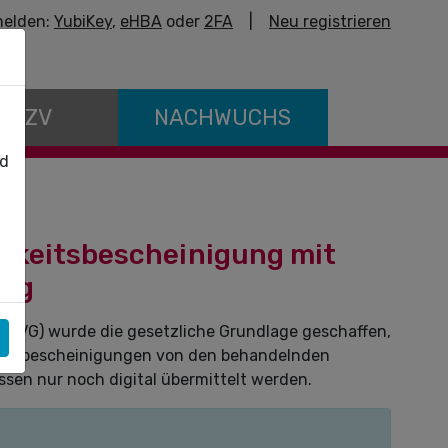
elden:
YubiKey
,
eHBA
oder
2FA
|
Neu registrieren
E KZV
NACHWUCHS
nd
igkeitsbescheinigung mit
ung
TSVG) wurde die gesetzliche Grundlage geschaffen,
keitsbescheinigungen von den behandelnden
sen nur noch digital übermittelt werden.