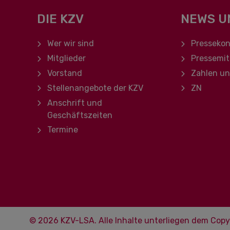
DIE KZV
NEWS U
Navigation überspringen
Navigation ü
Wer wir sind
Pressekon
Mitglieder
Pressemit
Vorstand
Zahlen u
Stellenangebote der KZV
ZN
Anschrift und
Geschäftszeiten
Termine
© 2026 KZV-LSA. Alle Inhalte unterliegen dem Copy