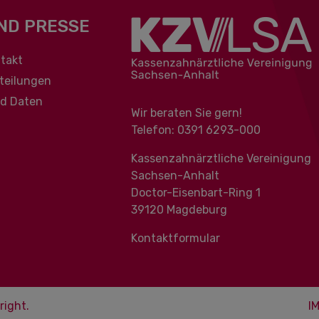
ND PRESSE
berspringen
takt
teilungen
nd Daten
Wir beraten Sie gern!
Telefon: 0391 ‍6293-000
Kassenzahnärztliche Vereinigung
Sachsen-Anhalt
Doctor-Eisenbart-Ring 1
39120 Magdeburg
Kontaktformular
right.
I